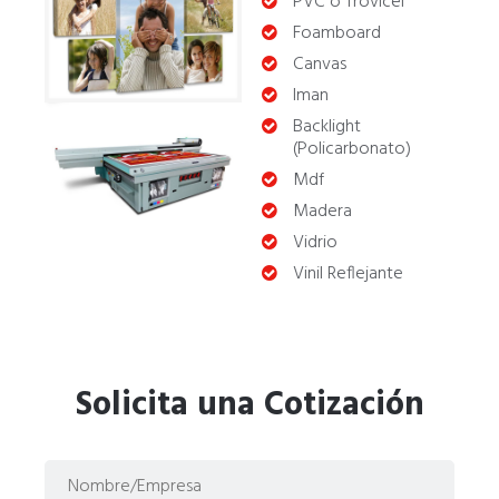
Cama Plana
PVC o Trovicel
Foamboard
Canvas
Iman
Cama Plana
Backlight
(Policarbonato)
Mdf
(444) 813.51.00 y (444) 813.00.86
Madera
Vidrio
Vinil Reflejante
Solicita una Cotización